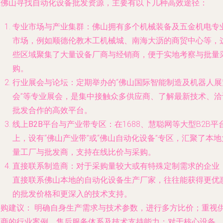
在佛山寻找自动化设备批发资源，主要有以下几种高效途径：
专业市场与产业集群
：佛山拥有多个机械装备及五金机电专
市场，例如顺德伦教木工机械城、南海大沥的商贸中心等，
些区域聚集了大量设备厂商与经销商，便于实地考察与批量
购。
行业展会与论坛
：定期举办的“佛山国际智能制造及机器人展
会”等专业展会，是集中接触众多供应商、了解最新技术、洽
批发合作的高效平台。
线上B2B平台与产业带专区
：在1688、慧聪网等大型B2B平
上，设有“佛山产业带”或“佛山自动化设备”专区，汇聚了本地
量工厂与批发商，支持在线比价与采购。
直接联系制造商
：对于采购量较大或有特殊定制需求的企业
直接联系佛山本地的自动化设备生产厂家，往往能获得更优
的批发价格和更深入的技术支持。
采购建议：
明确自身生产需求与技术参数，进行多方比价；重视
应商的行业案例、售后服务体系及技术支持能力；对于核心设备