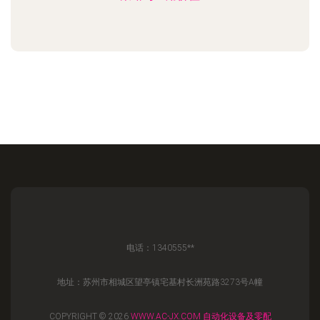
电话：1340555**
地址：苏州市相城区望亭镇宅基村长洲苑路3273号A幢
COPYRIGHT © 2026
WWW.AC-JX.COM
自动化设备及零配