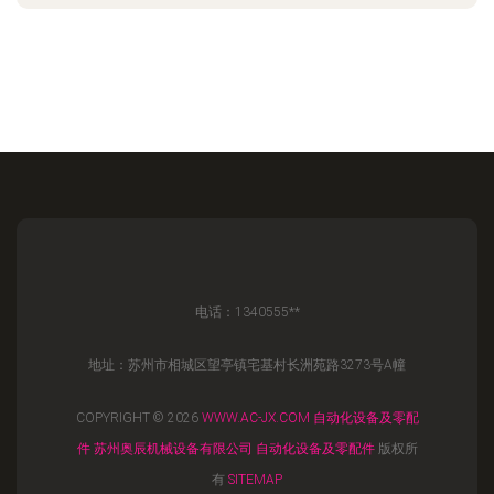
电话：1340555**
地址：苏州市相城区望亭镇宅基村长洲苑路3273号A幢
COPYRIGHT © 2026
WWW.AC-JX.COM
自动化设备及零配
件
苏州奥辰机械设备有限公司
自动化设备及零配件
版权所
有
SITEMAP