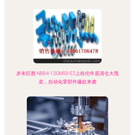
岁末巨惠 NBB4-12GM50-E2上桂伦年底清仓大甩
卖，自动化零部件爆款来袭