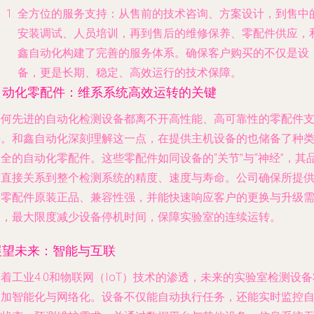
全方位的服务支持
：从售前的技术咨询、方案设计，到售中
安装调试、人员培训，再到售后的维修保养、零配件供应，
鑫自动化构建了完善的服务体系。确保客户购买的不仅是设
备，更是长期、稳定、高效运行的技术保障。
自动化零配件：维系系统高效运转的关键
任何先进的自动化检测设备都离不开高性能、高可靠性的零配件
持。和鑫自动化深刻理解这一点，在提供主机设备的也储备了种
全的自动化零配件。这些零配件如同设备的“关节”与“神经”，其
质直接关系到整个检测系统的精度、速度与寿命。公司确保所提
的零配件原装正品、兼容性强，并能快速响应客户的更换与升级
求，最大限度减少设备停机时间，保障实验室的连续运转。
展望未来：智能与互联
着工业4.0和物联网（IoT）技术的渗透，未来的实验室检测设备
更加智能化与网络化。设备不仅能自动执行任务，还能实时监控